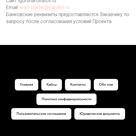
Сайт: igorsharovatov.ru
Email:
lead-starter@yandex.ru
Банковские реквизиты предоставляются Заказчику по
запросу после согласования условий Проекта.
Главная
Кейсы
Контакты
Обо мне
Политика конфиденциальности
Пользовательское соглашение
Юридические документы