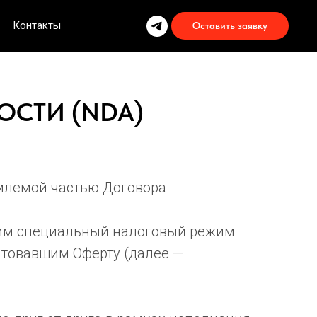
Контакты
Оставить заявку
СТИ (NDA)
млемой частью Договора
им специальный налоговый режим
птовавшим Оферту (далее —