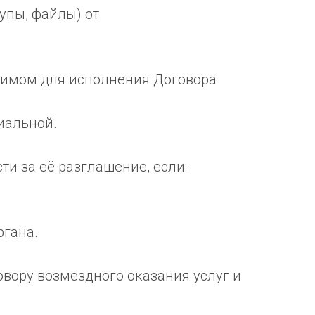
упы, файлы) от
димом для исполнения Договора
иальной.
ти за её разглашение, если:
ргана.
овору возмездного оказания услуг и