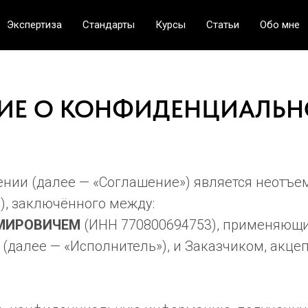
Экспертиза
Стандарты
Курсы
Статьи
Обо мне
ИЕ О КОНФИДЕНЦИАЛЬНО
нии (далее — «Соглашение») является неотъе
), заключённого между:
МИРОВИЧЕМ
(ИНН 770800694753), применяющ
(далее — «Исполнитель»), и Заказчиком, акце