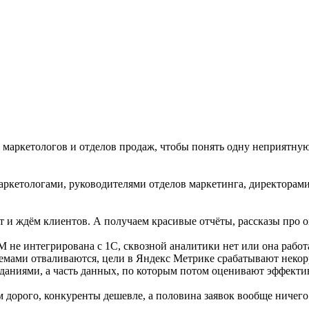
, маркетологов и отделов продаж, чтобы понять одну неприятную
аркетологами, руководителями отделов маркетинга, директорам
т и ждём клиентов. А получаем красивые отчёты, рассказы про 
M не интегрирована с 1С, сквозной аналитики нет или она работ
мами отваливаются, цели в Яндекс Метрике срабатывают некорре
позданиями, а часть данных, по которым потом оценивают эффект
м дорого, конкуренты дешевле, а половина заявок вообще ничего