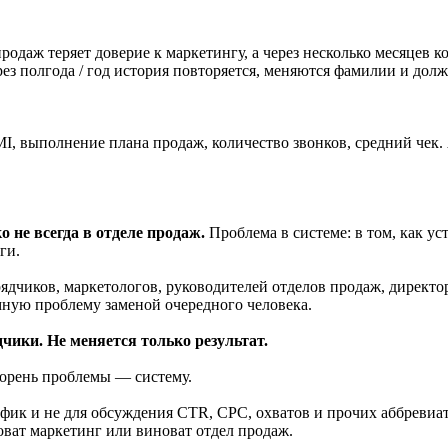
родаж теряет доверие к маркетингу, а через несколько месяцев 
ез полгода / год история повторяется, меняются фамилии и долж
I, выполнение плана продаж, количество звонков, средний чек.
о не всегда в отделе продаж.
Проблема в системе: в том, как ус
ги.
рядчиков, маркетологов, руководителей отделов продаж, директ
емную проблему заменой очередного человека.
ики. Не меняется только результат.
 корень проблемы — систему.
трафик и не для обсуждения CTR, CPC, охватов и прочих аббреви
новат маркетинг или виноват отдел продаж.