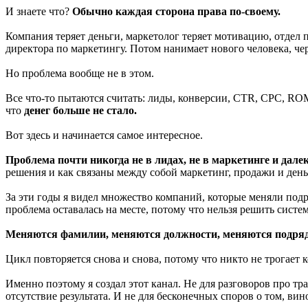
И знаете что?
Обычно каждая сторона права по-своему.
Компания теряет деньги, маркетолог теряет мотивацию, отдел п
директора по маркетингу. Потом нанимает нового человека, чер
Но проблема вообще не в этом.
Все что-то пытаются считать: лиды, конверсии, CTR, CPC, ROM
что
денег больше не стало.
Вот здесь и начинается самое интересное.
Проблема почти никогда не в лидах, не в маркетинге и далек
решения и как связаны между собой маркетинг, продажи и день
За эти годы я видел множество компаний, которые меняли под
проблема оставалась на месте, потому что нельзя решить сист
Меняются фамилии, меняются должности, меняются подрядч
Цикл повторяется снова и снова, потому что никто не трогает
Именно поэтому я создал этот канал. Не для разговоров про 
отсутствие результата. И не для бесконечных споров о том, ви